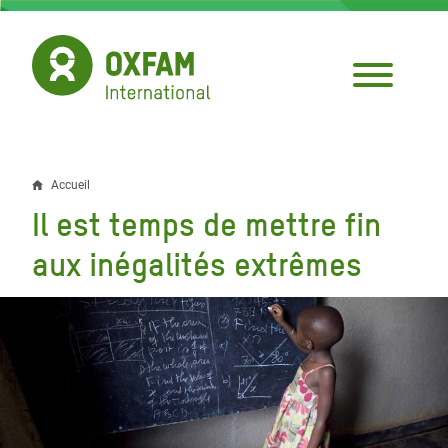
Aller
au
contenu
principal
Accueil
Fil
Il est temps de mettre fin
d'Ariane
aux inégalités extrêmes