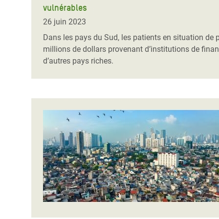
vulnérables
Conflits et Catastrophes
#MonClimatMonAvenir
Crise 
Alime
26 juin 2023
Inégalités Extrêmes et
Mettons Fin à la Souffrance qui se Cache
l’Est
Dans les pays du Sud, les patients en situation de 
Services Essentiels
Derrière notre Alimentation
millions de dollars provenant d’institutions de fi
Crise
d’autres pays riches.
Inequality and Rights in a
Les Violences Faites aux Femmes et aux
Digital Age
Filles, Ça Suffit !
Crise
au Ba
Gender, Rights, and Justice
Crise
Souda
Crise 