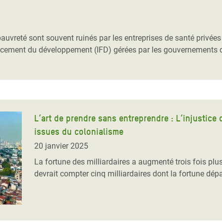
Climatique et
ntaire en Afrique de
pauvreté sont souvent ruinés par les entreprises de santé privé
nancement du développement (IFD) gérées par les gouvernements 
 au Yémen
 des Réfugiés Rohingyas
ngladesh
 des Réfugié·es au
L’art de prendre sans entreprendre : L’injustice
n du Sud
issues du colonialisme
20 janvier 2025
en Syrie
La fortune des milliardaires a augmenté trois fois pl
devrait compter cinq milliardaires dont la fortune dépa