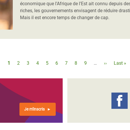
économique que l'Afrique de l'Est ait connu depuis d
riches, les gouvernements envisagent de réduire dras
Mais il est encore temps de changer de cap.
Pagination
Page
1
Page
2
Page
3
Page
4
Page
5
Page
6
Page
7
Page
8
Page
9
…
Page
››
Dernièr
Last »
courante
suivante
page
Je m'inscris