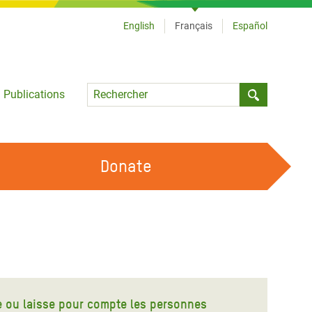
English
Français
Español
Language
Publications
Submit sea
Donate
TRAVAILLER AVEC NOUS
OUR FEMINIST PRINCIPLES
DEVENIR BÉNÉVOLE
ne ou laisse pour compte les personnes