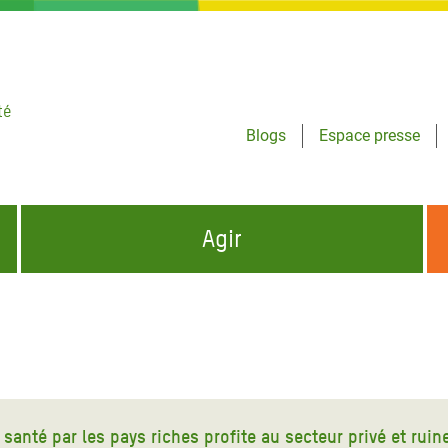
té
Blogs
Espace presse
Agir
NCES HUMANITAIRES
S'INFORMER ET RELAYER NOS MESSAGES
OXFAM DANS LE MONDE
QUI SOMMES-NOUS ?
 aux Dons pour la Crise
ban
à Gaza
santé par les pays riches profite au secteur privé et rui