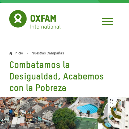
Pasar
al
contenido
principal
Inicio
Nuestras Campañas
Sobrescribir
Combatamos la
enlaces
Desigualdad, Acabemos
de
con la Pobreza
ayuda
a
la
navegación