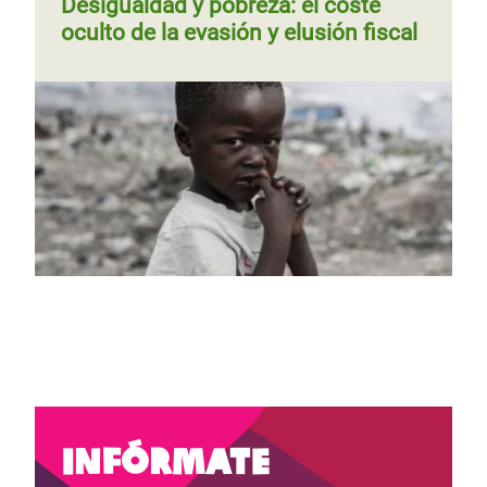
Desigualdad y pobreza: el coste
oculto de la evasión y elusión fiscal
Página 1
Siguiente
››
Paginación
Página
‹‹
Página 2
Siguiente
››
Paginación
página
anterior
página
Infórmate