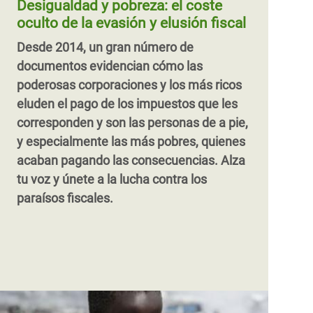
Desigualdad y pobreza: el coste
desigualdad.
pequeños productores agrarios en vez de
oculto de la evasión y elusión fiscal
a los más ricos y poderosos.
Desde 2014, un gran número de
documentos evidencian cómo las
poderosas corporaciones y los más ricos
eluden el pago de los impuestos que les
corresponden y son las personas de a pie,
y especialmente las más pobres, quienes
acaban pagando las consecuencias. Alza
tu voz y únete a la lucha contra los
paraísos fiscales.