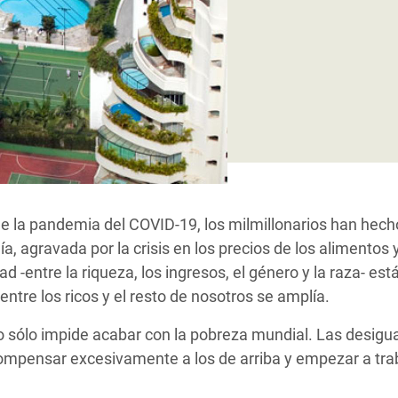
 Climática y Alimentaria
ica Oriental
s de Personas Refugiadas
dán del Sur
s de Refugiados Rohinyá
ngladesh
 en Siria
de la pandemia del COVID-19, los milmillonarios han hech
s en Yemen
, agravada por la crisis en los precios de los alimentos y
d -entre la riqueza, los ingresos, el género y la raza- e
ntre los ricos y el resto de nosotros se amplía.
 sólo impide acabar con la pobreza mundial. Las desig
mpensar excesivamente a los de arriba y empezar a trab