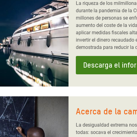
La riqueza de los milmillona
durante la pandemia de la C
millones de personas se enfr
aumento del coste de la vid
aplicar medidas fiscales al
invertir el dinero recaudad
demostrada para reducir la 
Descarga el info
Acerca de la ca
La desigualdad extrema nos 
todas: socava el crecimient