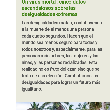
Un virus mortal: cinco datos
los servicios públicos para que las
miles
más ricas deben tributar lo que les
escandalosos sobre las
personas más pobres puedan
corresponde justamente. Esto contribuirá
desigualdades extremas
beneficiarse de ellos. Desde sus trabajos,
a reducir de manera significativa la brecha
Las desigualdades matan, contribuyendo
ellas luchan contra la desigualdad cada
existente tanto entre ricos y pobres como
Paginación
a la muerte de al menos una persona
día.
entre mujeres y hombres.
cada cuatro segundos. Hacen que el
mundo sea menos seguro para todas y
todos nosotros y, especialmente, para las
personas más pobres, las mujeres y las
niñas, y las personas racializadas. Esta
realidad no es fruto del azar, sino que se
trata de una elección. Combatamos las
desigualdades para lograr un futuro más
igualitario.
Paginación