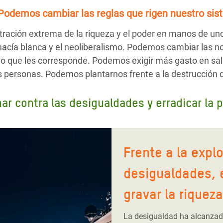
Podemos cambiar las reglas
que rigen nuestro sis
ración extrema de la riqueza y el poder en manos de un
emacía blanca y el neoliberalismo. Podemos cambiar las n
o que les corresponde. Podemos exigir más gasto en sal
as personas. Podemos plantarnos frente a la destrucción 
r contra las desigualdades y erradicar la 
Frente a la expl
desigualdades, 
gravar la riqueza
La desigualdad ha alcanzado