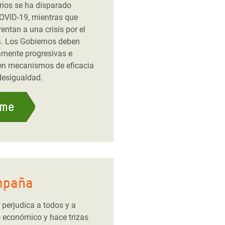
rios se ha disparado
OVID-19, mientras que
entan a una crisis por el
a. Los Gobiernos deben
tamente progresivas e
o en mecanismos de eficacia
desigualdad.
rme
mpaña
perjudica a todos y a
o económico y hace trizas