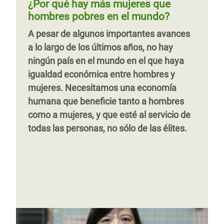
¿Por qué hay más mujeres que
siglas en inglés) que afirma que emp
su historia y únete a ella en su lucha
colectiva a todo ello, constituye un
hombres pobres en el mundo?
contra la desigualdad.
enorme potencial para transformar el
A pesar de algunos importantes avances
mundo en el que vivimos. Este informe
a lo largo de los últimos años, no hay
busca explorar los retos y las
Página
‹‹
Página 3
Siguiente
››
ningún país en el mundo en el que haya
oportunidades que tienen las mujeres
anterior
página
igualdad económica entre hombres y
trabajadoras en Europa, especialmente
mujeres. Necesitamos una economía
aquellas con empleos precarios y bajos
humana que beneficie tanto a hombres
salarios.
como a mujeres, y que esté al servicio de
todas las personas, no sólo de las élites.
Página
‹‹
Página 3
Siguiente
››
anterior
página