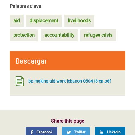
Palabras clave
aid
displacement
livelihoods
protection
accountability
refugee crisis
Descargar
bp-making-aid-work-lebanon-050418-en.pdf
Share this page
Facebook
Twitter
LinkedIn