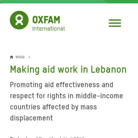
Pasar
al
contenido
principal
Inicio
Sobrescribir
Making aid work in Lebanon
enlaces
de
Promoting aid effectiveness and
ayuda
respect for rights in middle-income
a
countries affected by mass
la
displacement
navegación