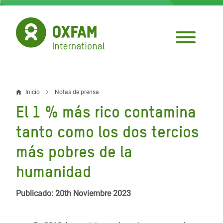
Pasar
al
contenido
principal
Inicio
Notas de prensa
Sobrescribir
El 1 % más rico contamina
enlaces
tanto como los dos tercios
de
más pobres de la
ayuda
humanidad
a
la
Publicado: 20th Noviembre 2023
navegación