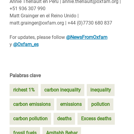
Annie Thériault en Perú | annie.theriault@oxfam.org |
+51 936 307 990
Matt Grainger en el Reino Unido |
matt.grainger@oxfam.org | +44 (0)7730 680 837
For updates, please follow
@NewsFromOxfam
y
@Oxfam_es
Palabras clave
richest 1%
carbon inequality
inequality
carbon emissions
emissions
pollution
carbon pollution
deaths
Excess deaths
fossil fuels
Amitabh Behar