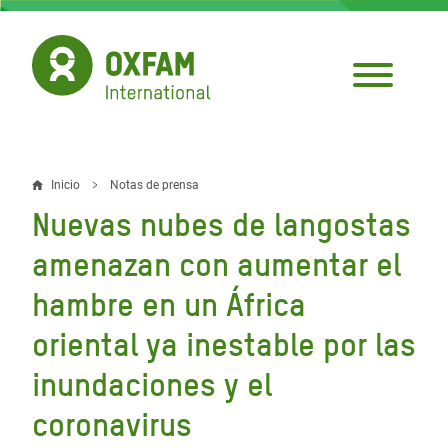
Pasar
al
contenido
principal
Inicio
Notas de prensa
Sobrescribir
Nuevas nubes de langostas
enlaces
amenazan con aumentar el
de
hambre en un África
ayuda
oriental ya inestable por las
a
la
inundaciones y el
navegación
coronavirus