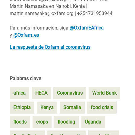
Martin Namasaka en Nairobi, Kenia |
martin.namasaka@oxfam.org | +254731953944
Para más información, siga
@OxfamEAfrica
y
@Oxfam
_es
La respuesta de Oxfam al coronavirus
.
Palabras clave
africa
HECA
Coronavirus
World Bank
Ethiopia
Kenya
Somalia
food crisis
floods
crops
flooding
Uganda