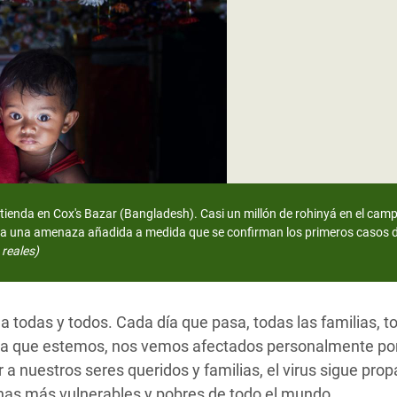
 Climática y Alimentaria
ica Oriental
s de Personas Refugiadas
dán del Sur
s de Refugiados Rohinyá
ngladesh
 en Siria
u tienda en Cox's Bazar (Bangladesh). Casi un millón de rohinyá en el c
a una amenaza añadida a medida que se confirman los primeros casos 
s en Yemen
reales)
a todas y todos. Cada día que pasa, todas las familias, 
era que estemos, nos vemos afectados personalmente po
a nuestros seres queridos y familias, el virus sigue pro
onas más vulnerables y pobres de todo el mundo.