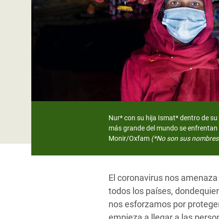
y Recursos Naturales
ayuda
#ActuaPorElClima
Crisis
Conflictos y Desastres
en Áfr
a
Erradiquemos el Sufrimiento Humano que
Desigualdad Extrema y
se Oculta tras los Alimentos
Crisi
la
Servicios Sociales Básicos
en Su
¡Basta! Acabemos con las violencias contra
navegación
Inequality and Rights in a
mujeres y niñas
Crisi
Digital Age
en Ba
Gender, Rights, and Justice
Crisis
Nur* con su hija Ismat* dentro de s
más grande del mundo se enfrentan 
Crisi
Monir/Oxfam
(*No son sus nombres 
El coronavirus nos amenaza 
todos los países, dondequi
nos esforzamos por proteger 
empieza a llegar a las pers