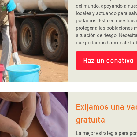
del mundo, apoyando a nues
locales y actuando para sal
podamos. Está en nuestras 
proteger a las poblaciones 
situación de riesgo. Necesi
que podamos hacer este trab
Haz un donativo
Exijamos una va
gratuita
La mejor estrategia para pon