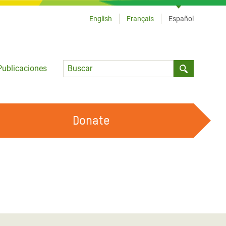
English
Français
Español
Language
Publicaciones
Submit sea
Donate
TRABAJA CON OXFAM
OUR FEMINIST PRINCIPLES
HAZ VOLUNTARIADO