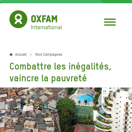
Aller
au
contenu
principal
Accueil
Nos Campagnes
Fil
Combattre les inégalités,
d'Ariane
vaincre la pauvreté