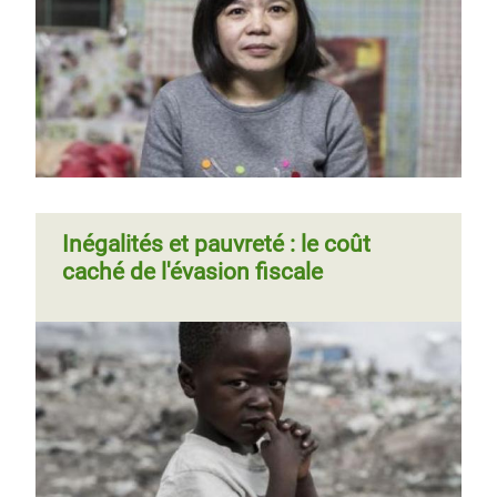
Page 1
Page
››
Pagination
suivante
Inégalités et pauvreté : le coût
caché de l'évasion fiscale
Page 1
Page
››
Pagination
suivante