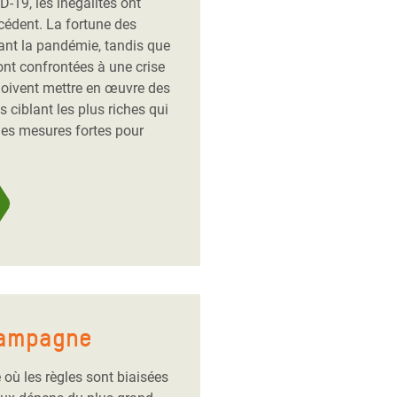
-19, les inégalités ont
cédent. La fortune des
ant la pandémie, tandis que
ont confrontées à une crise
 doivent mettre en œuvre des
 ciblant les plus riches qui
des mesures fortes pour
campagne
ù les règles sont biaisées