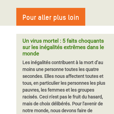
la pression sur les paradis fiscaux
Les femmes et filles travaillent très dur
Les inégalités, déjà extrêmes avant la
pour s'occuper des autres. Ces tâches ne
Nous nous réjouissons que la Commission
COVID-19, ont atteint des niveaux sans
sont pourtant ni rémunérées ni
Pour aller plus loin
européenne semble prête à enfin
précédent. Les États doivent de toute
considérées comme essentielles. Si le
combattre la concurrence fiscale
urgence mettre en œuvre des mesures
travail de soin était considéré comme un
dommageable au sein de l’Union
fiscales ambitieuses ciblant les plus riches
travail à part entière, il génèrerait près de
européenne, a dit Oxf
qui permettront d'investir dans des
Un virus mortel : 5 faits choquants
11 000 milliards de dollars par an. Mais sa
mesures fortes pour réduire les inégalités.
sur les inégalités extrêmes dans le
valeur est en fait bien plus grande. Pour
monde
combattre les inégalités et mettre fin à la
Pagination
Les inégalités contribuent à la mort d’au
pauvreté, soutenons celles qui comptent.
moins une personne toutes les quatre
secondes. Elles nous affectent toutes et
tous, en particulier les personnes les plus
pauvres, les femmes et les groupes
racisés. Ceci n’est pas le fruit du hasard,
mais de choix délibérés. Pour l'avenir de
notre monde, nous devons faire de