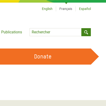
English
Français
Español
Language
Publications
Submit sea
Donate
TRAVAILLER AVEC NOUS
OUR FEMINIST PRINCIPLES
DEVENIR BÉNÉVOLE