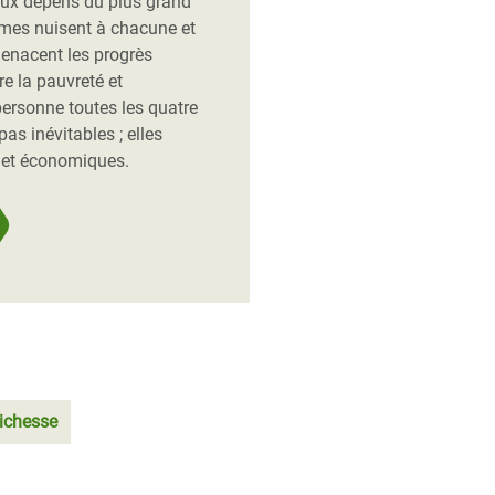
 aux dépens du plus grand
êmes nuisent à chacune et
menacent les progrès
re la pauvreté et
personne toutes les quatre
as inévitables ; elles
s et économiques.
richesse