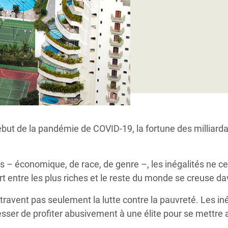
Climatique et
ntaire en Afrique de
 au Yémen
 des Réfugiés Rohingyas
ngladesh
 des Réfugié·es au
but de la pandémie de COVID-19, la fortune des milliarda
n du Sud
en Syrie
 – économique, de race, de genre –, les inégalités ne c
 entre les plus riches et le reste du monde se creuse d
travent pas seulement la lutte contre la pauvreté. Les iné
ser de profiter abusivement à une élite pour se mettre a