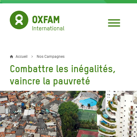
Aller
au
contenu
principal
Accueil
Nos Campagnes
Fil
Combattre les inégalités,
d'Ariane
vaincre la pauvreté