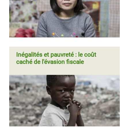
Page 1
Page
››
Pagination
suivante
Inégalités et pauvreté : le coût
caché de l'évasion fiscale