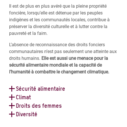
Il est de plus en plus avéré que la pleine propriété
foncière, lorsqu’elle est détenue par les peuples
indigènes et les communautés locales, contribue à
préserver la diversité culturelle et à lutter contre la
pauvreté et la faim.
L’absence de reconnaissance des droits fonciers
communautaires n’est pas seulement une atteinte aux
droits humains.
Elle est aussi une menace pour la
sécurité alimentaire mondiale et la capacité de
l’humanité à combattre le changement climatique.
Sécurité alimentaire
70% des denrées alimentaires dans le monde sont
Climat
produites par des petites agricultrices et des petits
Les ressources naturelles collectives gérées par les
Droits des femmes
agriculteurs. Des droits fonciers sûrs aident les
peuples indigènes et les communautés locales
Les droits fonciers des femmes sont particulièrement
Diversité
communautés à gérer leurs terres plus durablement, à
abritent une grande biodiversité qui maintient
importants compte tenu du rôle crucial qu’elles jouent
Les terres autochtones et communautaires sont une
obtenir un accès au crédit, à diversifier leurs activités
l’équilibre écologique de la planète et aide à réguler le
en matière de sécurité alimentaire locale et de gestion