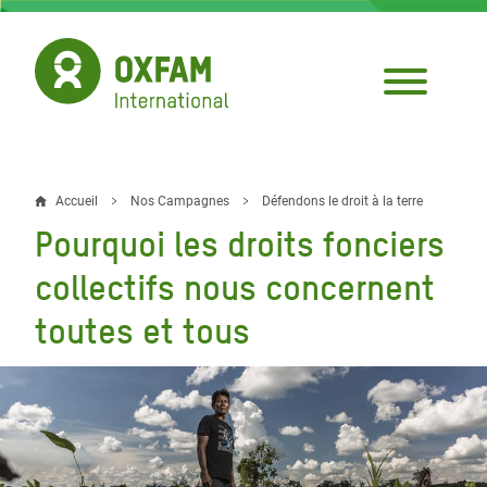
Aller
au
contenu
principal
Accueil
Nos Campagnes
Défendons le droit à la terre
Fil
Pourquoi les droits fonciers
d'Ariane
collectifs nous concernent
toutes et tous