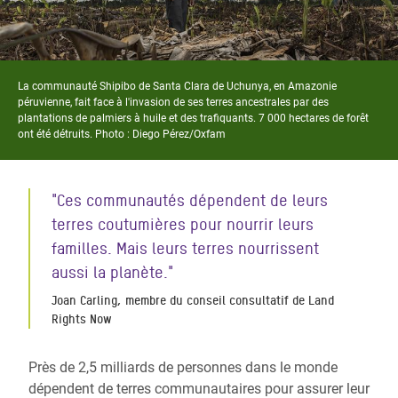
La communauté Shipibo de Santa Clara de Uchunya, en Amazonie
péruvienne, fait face à l'invasion de ses terres ancestrales par des
plantations de palmiers à huile et des trafiquants. 7 000 hectares de forêt
ont été détruits. Photo : Diego Pérez/Oxfam
"Ces communautés dépendent de leurs
terres coutumières pour nourrir leurs
familles. Mais leurs terres nourrissent
aussi la planète."
Joan Carling, membre du conseil consultatif de Land
Rights Now
Près de 2,5 milliards de personnes dans le monde
dépendent de terres communautaires pour assurer leur