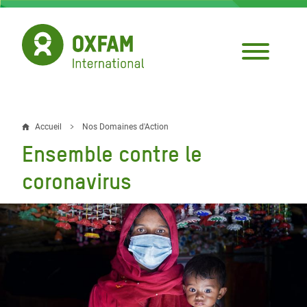
Aller
au
contenu
principal
Accueil
Nos Domaines d'Action
Fil
Ensemble contre le
d'Ariane
coronavirus