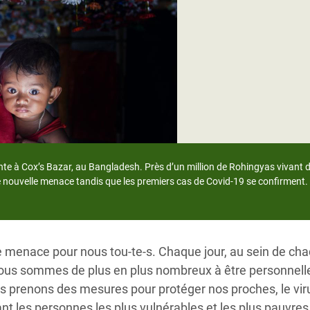
Climatique et
ntaire en Afrique de
 au Yémen
 des Réfugiés Rohingyas
ngladesh
 des Réfugié·es au
ente à Cox’s Bazar, au Bangladesh. Près d’un million de Rohingyas vivant 
n du Sud
te nouvelle menace tandis que les premiers cas de Covid-19 se confirmen
en Syrie
e menace pour nous tou-te-s. Chaque jour, au sein de ch
ous sommes de plus en plus nombreux à être personnell
s prenons des mesures pour protéger nos proches, le vir
nt les personnes les plus vulnérables et les plus pauvres 