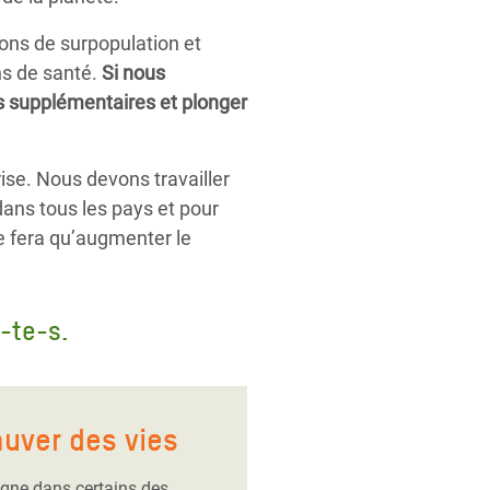
ons de surpopulation et
ins de santé.
Si nous
es supplémentaires et plonger
se. Nous devons travailler
ans tous les pays et pour
ne fera qu’augmenter le
-te-s.
auver des vies
gne dans certains des