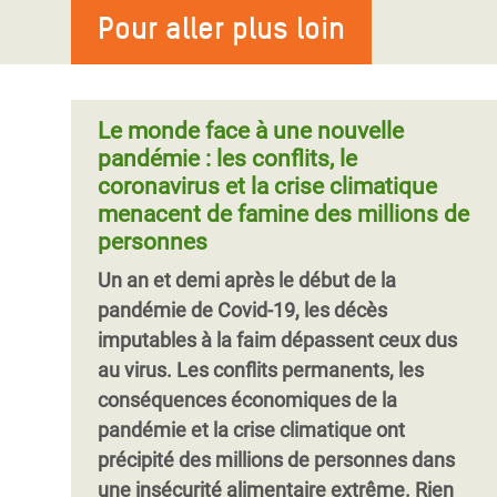
membres de la communauté dejustice de
contre la COVID-19.
Pour aller plus loin
des mesures barrières sur les populations
genre d’Oxfam et mobilise notre pensée
GENÈVE- Une coalition internationale de
les plus vulnérables. Mais elle possède un
féministe afin de déterminer les
groupes de défense des droits humains,
atout de taille : sa jeunesse, qui a choisi,
conditions pour un futur plus solidaire et
d'experts en santé publique et d'organisat
en ces temps de crise, de se mobiliser et
d’expliquer à quoi cela ressemblerait et
Le monde face à une nouvelle
de faire partie de la solution.
comment parvenir à concrétiser cette
pandémie : les conflits, le
vision.
coronavirus et la crise climatique
menacent de famine des millions de
personnes
Pagination
Un an et demi après le début de la
pandémie de Covid-19, les décès
imputables à la faim dépassent ceux dus
au virus. Les conflits permanents, les
conséquences économiques de la
pandémie et la crise climatique ont
précipité des millions de personnes dans
une insécurité alimentaire extrême. Rien