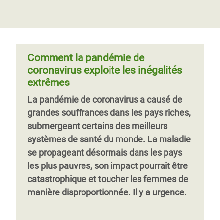
grandes entreprises ont fait passer les
limite pas à la recherche scientifique. Il
Les pays en développement sont
bénéfices avant la sécurité des travailleur-
convient également d’apporter des
suspendus aux promesses non tenues
se-s, fait pression pour baisser les coûts
réponses politiques et sociales.
Le
des pays riches et des laboratoires
de la chaîne d’approvisionnement et elles
féminisme propose déjà une façon de
pharmaceutiques qui ne parviennent pas
ont usé de leur influence auprès des
Comment la pandémie de
penser et des idées qui peuvent combler
à livrer les mil
décideurs politiques et publics.
coronavirus exploite les inégalités
le fossé existant en matière d’inégalités,
extrêmes
d’autant plus manifestes en temps de
La pandémie de coronavirus a causé de
crise.
Page 1
Page
››
grandes souffrances dans les pays riches,
suivante
submergeant certains des meilleurs
systèmes de santé du monde. La maladie
se propageant désormais dans les pays
les plus pauvres, son impact pourrait être
catastrophique et toucher les femmes de
manière disproportionnée. Il y a urgence.