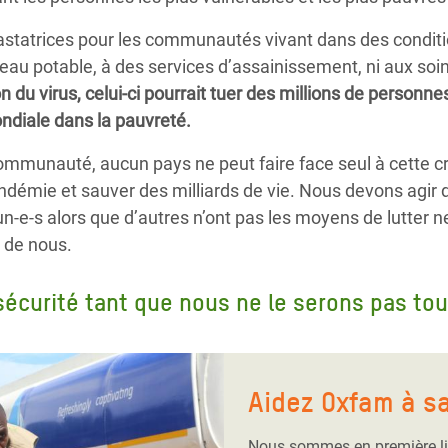
tatrices pour les communautés vivant dans des conditi
l’eau potable, à des services d’assainissement, ni aux so
n du virus, celui-ci pourrait tuer des millions de personn
ondiale dans la pauvreté.
munauté, aucun pays ne peut faire face seul à cette cri
démie et sauver des milliards de vie. Nous devons agir d
un-e-s alors que d’autres n’ont pas les moyens de lutter 
 de nous.
écurité tant que nous ne le serons pas tou
Aidez Oxfam à s
Nous sommes en première li