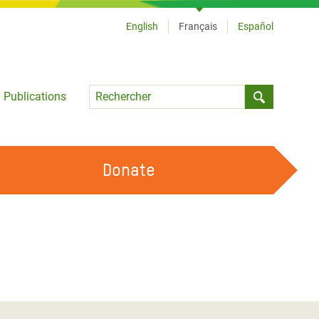
English
Français
Español
Language
Publications
Submit sea
Donate
TRAVAILLER AVEC NOUS
OUR FEMINIST PRINCIPLES
DEVENIR BÉNÉVOLE