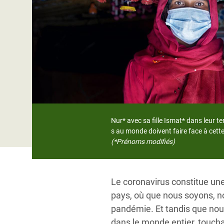
Conflits et Catastrophes
#MonClimatMonAvenir
Crise 
Alime
Inégalités Extrêmes et
Mettons Fin à la Souffrance qui se Cache
l’Est
Services Essentiels
Derrière notre Alimentation
Crise
Inequality and Rights in a
Les Violences Faites aux Femmes et aux
Digital Age
Filles, Ça Suffit !
Crise
au Ba
Gender, Rights, and Justice
Crise
Nur* avec sa fille Ismat* dans leur t
Souda
s au monde doivent faire face à cet
(*Prénoms modifiés)
Crise 
Le coronavirus constitue un
pays, où que nous soyons, n
pandémie. Et tandis que nou
dans le monde entier, toucha