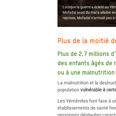
Lorsque la guerre a éclaté au Yéme
Mofadal avait du mal à allaiter en
reprises, Mofadal n’arrivait pas 
Plus de la moitié 
Plus de 2,7 millions d
des enfants âgés de 
ou à une malnutrition
La malnutrition et la destruc
population
vulnérable à cer
Les Yéménites font face à u
établissements de santé fo
personnes déplacées caractér