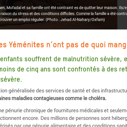
n, Mofadal et sa famille ont été contraint·es de quitter leur maison. Ils/
 raison du stress et des conditions difficiles. Comme la famille a été contr
à trouver un emploi régulier. (Photo : Jehad Al-Nahary/Oxfam)
des Yéménites n’ont pas de quoi mange
’enfants souffrent de malnutrition sévère, e
moins de cinq ans sont confrontés à des re
 sévère.
tion généralisée des services de santé et des infrastructur
taines maladies contagieuses comme le choléra.
ne pénurie chronique de fournitures médicales et seuleme
nctionnent encore. Des millions de personnes sont hébe
isés par une pénurie alimentaire et des conditions sanit