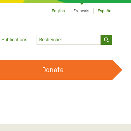
English
Français
Español
Language
Publications
Submit sea
Donate
TRAVAILLER AVEC NOUS
OUR FEMINIST PRINCIPLES
DEVENIR BÉNÉVOLE