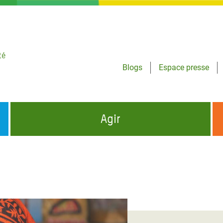
té
Blogs
Espace presse
Agir
NCES HUMANITAIRES
S'INFORMER ET RELAYER NOS MESSAGES
OXFAM DANS LE MONDE
QUI SOMMES-NOUS ?
 aux Dons pour la Crise
ban
à Gaza