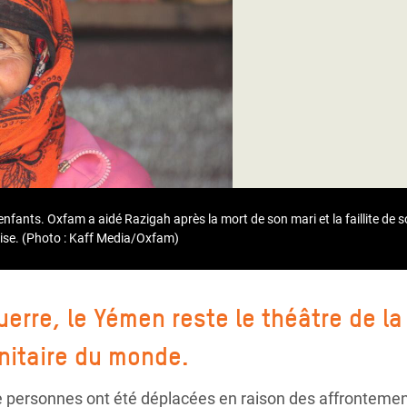
Climatique et
ntaire en Afrique de
 au Yémen
 des Réfugiés Rohingyas
ngladesh
 des Réfugié·es au
enfants. Oxfam a aidé Razigah après la mort de son mari et la faillite de
n du Sud
ise. (Photo : Kaff Media/Oxfam)
en Syrie
uerre, le Yémen reste le théâtre de la
nitaire du monde.
de personnes ont été déplacées en raison des affrontemen