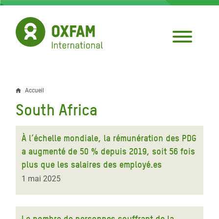
Aller
au
contenu
principal
Accueil
Fil
South Africa
d'Ariane
À l’échelle mondiale, la rémunération des PDG
a augmenté de 50 % depuis 2019, soit 56 fois
plus que les salaires des employé.es
1 mai 2025
Le nombre de personnes souffrant de la