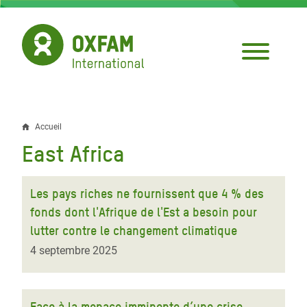
Aller
au
contenu
principal
Accueil
Fil
East Africa
d'Ariane
Les pays riches ne fournissent que 4 % des
fonds dont l'Afrique de l'Est a besoin pour
lutter contre le changement climatique
4 septembre 2025
Face à la menace imminente d’une crise