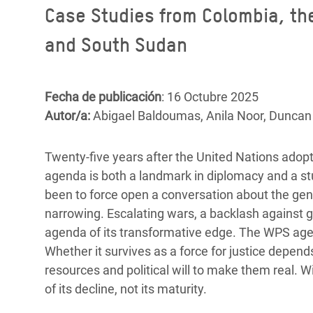
y Recursos Naturales
ayuda
Case Studies from Colombia, the
#ActuaPorElClima
Crisis
Conflictos y Desastres
en Áfr
a
and South Sudan
Erradiquemos el Sufrimiento Humano que
Desigualdad Extrema y
se Oculta tras los Alimentos
Crisi
la
Servicios Sociales Básicos
en Su
¡Basta! Acabemos con las violencias contra
navegación
Fecha de publicación
: 16 Octubre 2025
Inequality and Rights in a
mujeres y niñas
Crisi
Autor/a:
Abigael Baldoumas, Anila Noor, Duncan
Digital Age
en Ba
Twenty-five years after the United Nations ado
Gender, Rights, and Justice
Crisis
agenda is both a landmark in diplomacy and a st
Crisi
been to force open a conversation about the gend
narrowing. Escalating wars, a backlash against ge
agenda of its transformative edge. The WPS age
Whether it survives as a force for justice depen
resources and political will to make them real. Wi
of its decline, not its maturity.