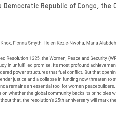
 Democratic Republic of Congo, the O
 Climática y Alimentaria
ica Oriental
s de Personas Refugiadas
dán del Sur
s de Refugiados Rohinyá
 Knox, Fionna Smyth, Helen Kezie-Nwoha, Maria Alabdeh
ngladesh
pted Resolution 1325, the Women, Peace and Security (W
 en Siria
udy in unfulfilled promise. Its most profound achievemen
s en Yemen
ered power structures that fuel conflict. But that openin
nder justice and a collapse in funding now threaten to st
nda remains an essential tool for women peacebuilders.
ds on whether the global community backs its principles w
thout that, the resolution’s 25th anniversary will mark the