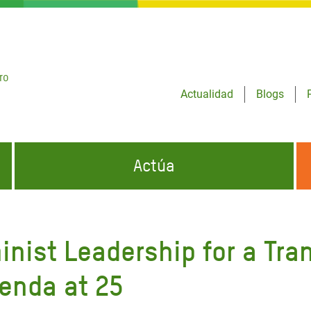
ro
Actualidad
Blogs
Actúa
GENCIAS
INFÓRMATE Y DIFUNDE NUESTROS
DÓNDE TRABAJAMOS
MENSAJES
inist Leadership for a Tr
CONÓCENOS
risis Appeal
iento por la Crisis en
enda at 25
o