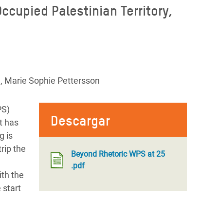
ccupied Palestinian Territory,
, Marie Sophie Pettersson
PS)
Descargar
t has
g is
rip the
Beyond Rhetoric WPS at 25
.pdf
ith the
 start