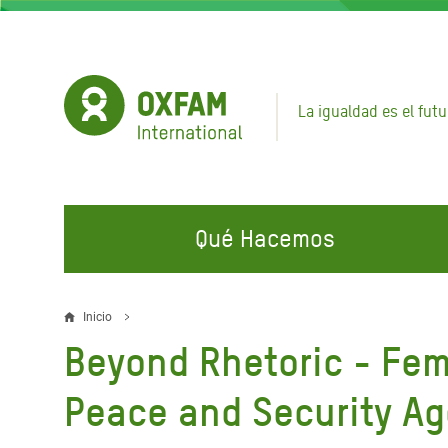
Pasar
al
contenido
principal
La igualdad es el futu
Qué Hacemos
EN QUÉ TRABAJAMOS
ÚNETE A NUESTRAS CAMPAÑAS
EMER
Inicio
Sobrescribir
Beyond Rhetoric - Fem
Agua y Servicios de
Climate Justice
Gaza C
enlaces
Saneamiento
Hands Off Our Spaces
Llamam
Peace and Security Ag
de
Alimentación, Crisis Climática,
Líban
Únete a Nuestra Comunidad para