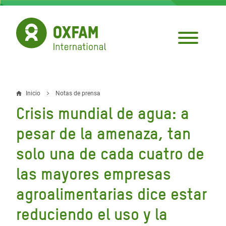
Pasar
al
contenido
principal
Inicio
Notas de prensa
Sobrescribir
Crisis mundial de agua: a
enlaces
pesar de la amenaza, tan
de
solo una de cada cuatro de
ayuda
las mayores empresas
a
la
agroalimentarias dice estar
navegación
reduciendo el uso y la