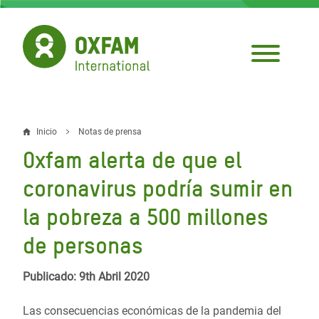
Pasar
al
contenido
principal
Inicio
Notas de prensa
Sobrescribir
Oxfam alerta de que el
enlaces
coronavirus podría sumir en
de
la pobreza a 500 millones
ayuda
de personas
a
la
Publicado: 9th Abril 2020
navegación
Las consecuencias económicas de la pandemia del