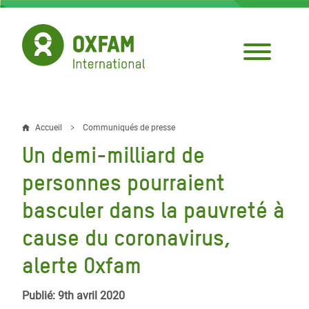
Aller
au
contenu
principal
Accueil
Communiqués de presse
Fil
Un demi-milliard de
d'Ariane
personnes pourraient
basculer dans la pauvreté à
cause du coronavirus,
alerte Oxfam
Publié: 9th avril 2020