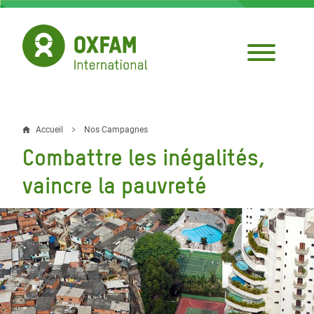
Aller
au
contenu
principal
Accueil
Nos Campagnes
Fil
Combattre les inégalités,
d'Ariane
vaincre la pauvreté