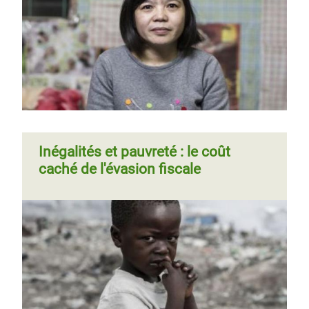
Inégalités et pauvreté : le coût
caché de l'évasion fiscale
Page 1
Page
››
Pagination
Page
‹‹
Page 2
Page
››
Pagination
suivante
précédente
suivante