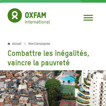
Aller
au
contenu
principal
Accueil
Nos Campagnes
Fil
Combattre les inégalités,
d'Ariane
vaincre la pauvreté