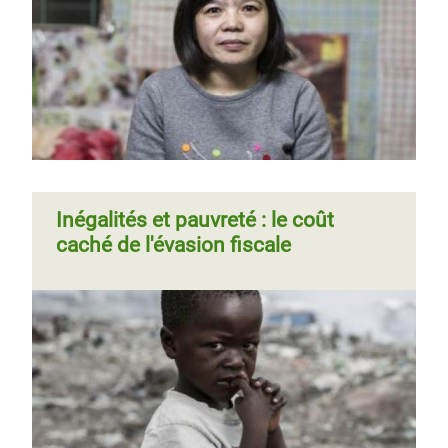
extrêmes en chiffres
Page 1
Page
››
Pagination
suivante
Inégalités et pauvreté : le coût
caché de l'évasion fiscale
Page
‹‹
Page 2
Page
››
Pagination
précédente
suivante