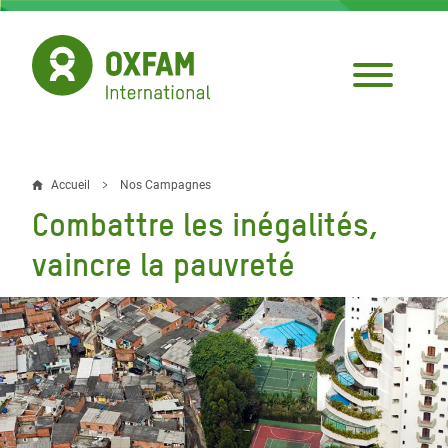
Aller
au
contenu
principal
Accueil
Nos Campagnes
Fil
Combattre les inégalités,
d'Ariane
vaincre la pauvreté