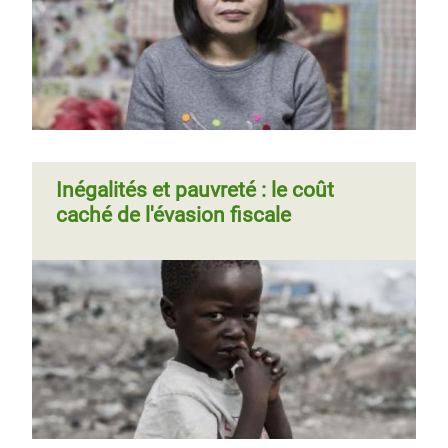
Page 1
Page
››
Pagination
suivante
Inégalités et pauvreté : le coût
caché de l'évasion fiscale