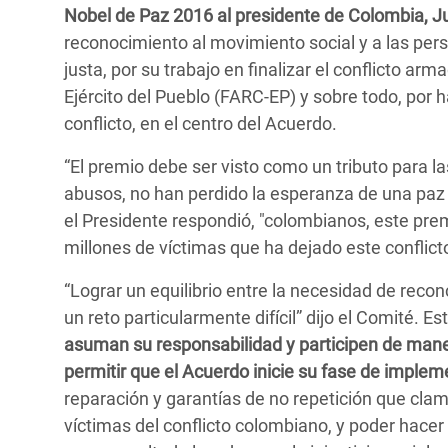
Nobel de Paz 2016 al presidente de Colombia, 
Bangl
Conflicts and Disasters
End the Suffering Behind your Food
reconocimiento al movimiento social y a las per
Crisis
Extreme Inequality and
justa, por su trabajo en finalizar el conflicto 
Say 'Enough' to Violence Against Women
Climat
Essential Services
Ejército del Pueblo (FARC-EP) y sobre todo, por 
and Girls
East &
conflicto, en el centro del Acuerdo.
Inequality and Rights in a
Crisis
Digital Age
“El premio debe ser visto como un tributo para la
abusos, no han perdido la esperanza de una paz 
Crisis
Gender, Rights, and Justice
el Presidente respondió, "colombianos, este prem
Refug
millones de víctimas que ha dejado este conflict
“Lograr un equilibrio entre la necesidad de reconc
un reto particularmente difícil” dijo el Comité. Es
asuman su responsabilidad y participen de maner
permitir que el Acuerdo inicie su fase de implem
reparación y garantías de no repetición que clam
víctimas del conflicto colombiano, y poder hacer 