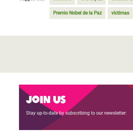
Premio Nobel de la Paz
víctimas
Join us
Stay up-to-date by subscribing to our newsletter: