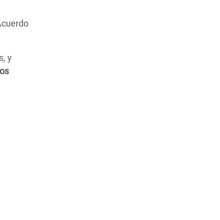
 Acuerdo
, y
os