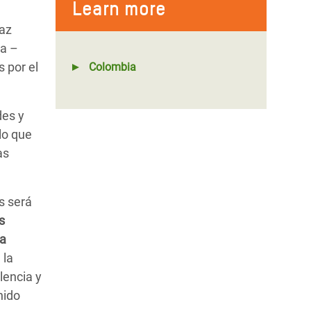
Learn more
paz
ia –
s por el
Colombia
des y
lo que
as
as será
s
ra
 la
lencia y
nido