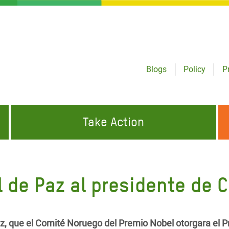
Blogs
Policy
P
Take Action
ONDING TO
JOIN THE GLOBAL MOVEMENT FOR
WORKING WORLDWIDE
GENCIES
CHANGE
l de Paz al presidente de 
ABOUT US
risis Appeal
on Crisis Appeal
z, que el Comité Noruego del Premio Nobel otorgara el 