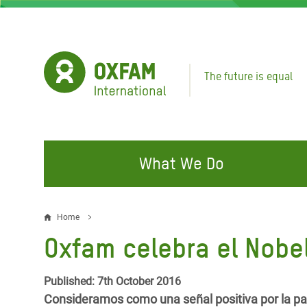
Skip
to
main
content
The future is equal
What We Do
FIGHTING INEQUALITY
CAMPAIGN WITH US
RESP
Home
Breadcrumb
EMER
Oxfam celebra el Nobe
Water and Sanitation
Climate Justice
Gaza C
Food, Climate, and Natural
Hands Off Our Spaces
Published: 7th October 2016
Leban
Resources
Consideramos como una señal positiva por la pa
Make Rich Polluters Pay