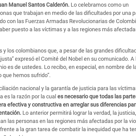
Juan Manuel Santos Calderón.
adesh Rohingya Refugee
Lo celebramos como un
sonas que trabajan en medio de las dificultades por una 
armado con las Fuerzas Armadas Revolucionarias de Colomb
e and Food Crisis in
haber puesto a las víctimas y a las regiones más afectada
 West Africa
 in Syria
s y los colombianos que, a pesar de las grandes dificulta
justa” expresó el Comité del Nobel en su comunicado. A 
 in Yemen
io es de ustedes. Lo recibo, en especial, en nombre de l
ee Crisis in South Sudan
o que hemos sufrido”.
iliación nacional y la garantía de justicia para las víctim
ta es la razón por la cual
es necesario que todas las parte
a efectiva y constructiva en arreglar sus diferencias pa
entación.
Lo anterior permitirá lograr la verdad, la justicia,
an las personas en las regiones más afectadas por la vio
frente a la gran tarea de combatir la inequidad que ha te