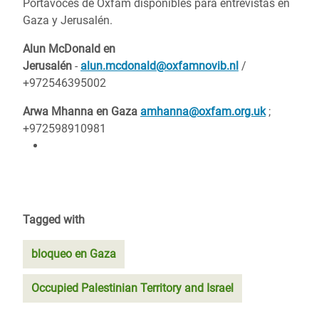
Portavoces de Oxfam disponibles para entrevistas en
Gaza y Jerusalén.
Alun McDonald en
Jerusalén
-
alun.mcdonald@oxfamnovib.nl
/
+972546395002
Arwa Mhanna en Gaza
amhanna@oxfam.org.uk
;
+972598910981
Tagged with
bloqueo en Gaza
Occupied Palestinian Territory and Israel