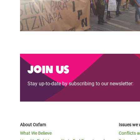
Join us
Stay up-to-date by subscribing to our newsletter:
About Oxfam
Issues we 
What We Believe
Conflicts 