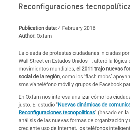
Reconfiguraciones tecnopolític
Bangl
Conflicts and Disasters
End the Suffering Behind your Food
Crisis
Extreme Inequality and
Say 'Enough' to Violence Against Women
Climat
Essential Services
Publication date
: 4 February 2016
and Girls
East &
Author:
Oxfam
Inequality and Rights in a
Crisis
Digital Age
La oleada de protestas ciudadanas iniciadas po
Crisis
Gender, Rights, and Justice
Wall Street en Estados Unidos—, alteró la lógica 
movimientos mundiales,
el 2011 trajo nuevas f
Refug
social de la región
, como los ‘flash mobs’ apoya
sms vía teléfono móvil y grupos de Facebook pa
En Oxfam nos interesa analizar cómo los ciudad
justo. El estudio "
Nuevas dinámicas de comunicaci
Reconfiguraciones tecnopolíticas
" (basado en la
análisis de las nuevas formas de organización y
creciente uso de Internet, los teléfonos inteligen