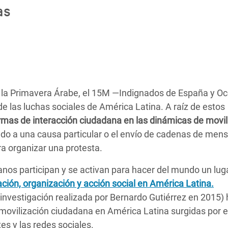
as
adesh Rohingya Refugee
e and Food Crisis in
 West Africa
 in Syria
r la Primavera Árabe, el 15M —Indignados de España y O
 in Yemen
de las luchas sociales de América Latina. A raíz de estos
ormas de interacción ciudadana en las dinámicas de movil
ee Crisis in South Sudan
ndo a una causa particular o el envío de cadenas de men
ra organizar una protesta.
anos participan y se activan para hacer del mundo un lu
ón, organización y acción social en América Latina.
 investigación realizada por Bernardo Gutiérrez en 2015)
 movilización ciudadana en América Latina surgidas por e
tes y las redes sociales.