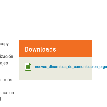
ccupy
Downloads
ización
sajes
nuevas_dinamicas_de_comunicacion_organi
gar más
 hace un
l