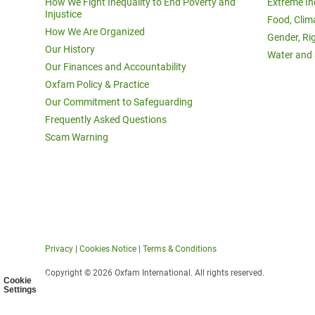
How We Fight Inequality to End Poverty and
Extreme In
Injustice
Food, Clim
How We Are Organized
Gender, Ri
Our History
Water and 
Our Finances and Accountability
Oxfam Policy & Practice
Our Commitment to Safeguarding
Frequently Asked Questions
Scam Warning
Privacy
|
Cookies Notice
|
Terms & Conditions
Copyright © 2026 Oxfam International. All rights reserved.
Cookie
Settings