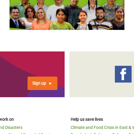
Sign up
work on
Help us save lives
and Disasters
Climate and Food Crisis in East & 