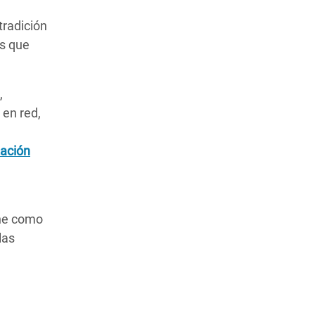
tradición
as que
,
 en red,
zación
ne como
las