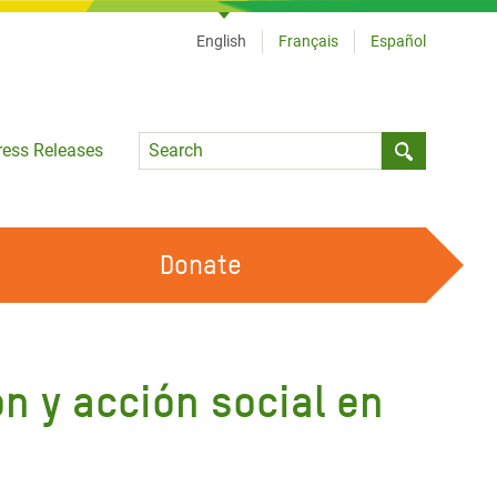
English
Français
Español
Language
ress Releases
Submit sea
Donate
WORK WITH US
OUR FEMINIST PRINCIPLES
n y acción social en
VOLUNTEER WITH US