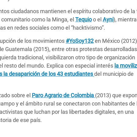
os ciudadanos mantienen el espíritu colaborativo de la 
 comunitario como la Minga, el
Tequio
o el
Ayni
), mientr
das en redes sociales como el “hacktivismo”.
rupción de los movimientos
#YoSoy132
en México (2012)
e Guatemala (2015), entre otras protestas desarrolladas
uierda tradicional, visibilizaron otro tipo de organización
l resto del mundo. Explica con especial interés
la movili
s la
desaparición de los 43 estudiantes
del municipio de
izado sobre el
Paro Agrario de Colombia
(2013) que expo
campo y el ámbito rural se conectaron con habitantes de 
tivistas que luchan por las libertades digitales, en una
toria de ese país.