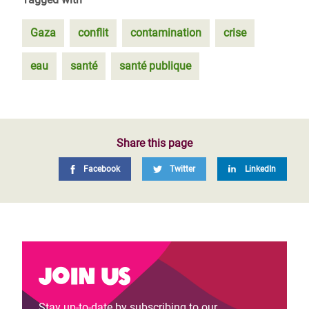
Gaza
conflit
contamination
crise
eau
santé
santé publique
Share this page
Facebook
Twitter
LinkedIn
Join us
Stay up-to-date by subscribing to our