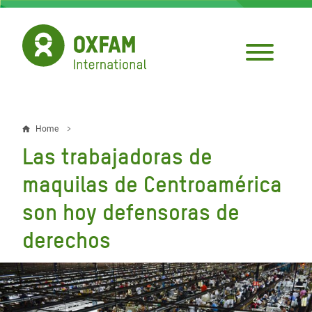
Skip
to
main
content
Home
Breadcrumb
Las trabajadoras de
maquilas de Centroamérica
son hoy defensoras de
derechos